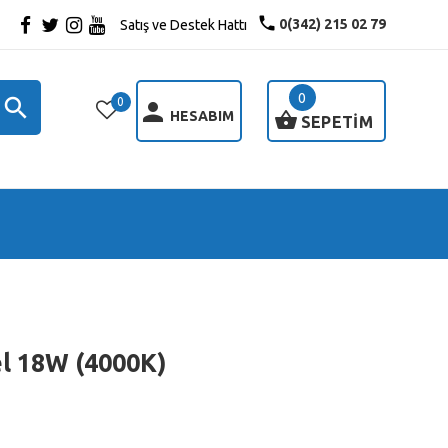
0(342) 215 02 79
Satış ve Destek Hattı
0
0
HESABIM
SEPETİM
el 18W (4000K)