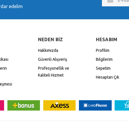
posta
erdar edelim
NEDEN BİZ
HESABIM
Hakkımızda
Profilim
tikası
Güvenli Alışveriş
Bilgilerim
lerin
Profesyonellik ve
Sepetim
Kaliteli Hizmet
Hesaptan Çık
leşmesi