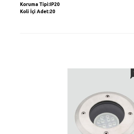
Koruma Tipi:IP20
Koli İçi Adet:20