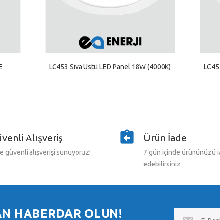
E
LC453 Siva Üstü LED Panel 18W (4000K)
LC45
venli Alışveriş
Ürün İade
e güvenli alışverişi sunuyoruz!
7 gün içinde ürününüzü 
edebilirsiniz
AN HABERDAR OLUN!
E-