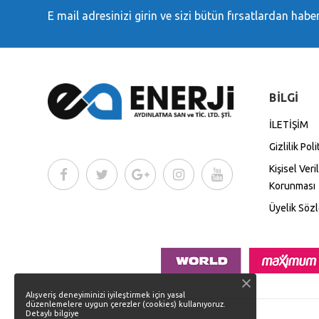
E mail adresinizi girin ve sizi bütün fırsatlardan hab
BİLGİ
İLETİŞİM
Gizlilik Poli
Kişisel Veri
Korunması
Üyelik Söz
Alışveriş deneyiminizi iyileştirmek için yasal
düzenlemelere uygun çerezler (cookies) kullanıyoruz.
Detaylı bilgiye